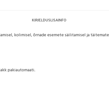
KIRJELDUS
LISAINFO
misel, kolimisel, õrnade esemete säilitamisel ja täitemat
pakk pakiautomaati.