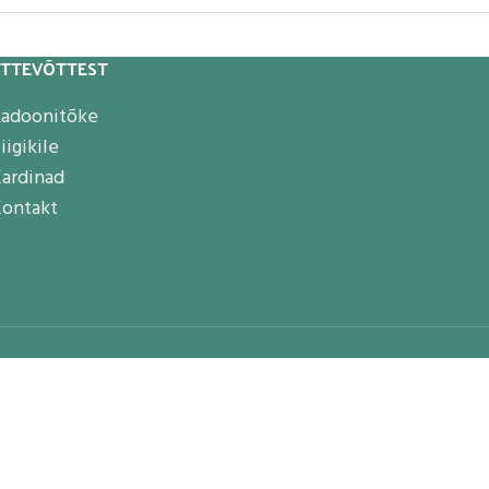
ETTEVÕTTEST
adoonitõke
iigikile
ardinad
ontakt