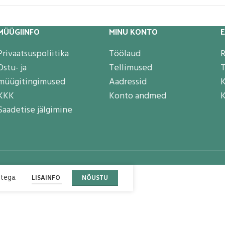
MÜÜGIINFO
MINU KONTO
Privaatsuspoliitika
Töölaud
R
Ostu- ja
Tellimused
T
müügitingimused
Aadressid
K
KKK
Konto andmed
K
Saadetise jälgimine
stega.
LISAINFO
NÕUSTU