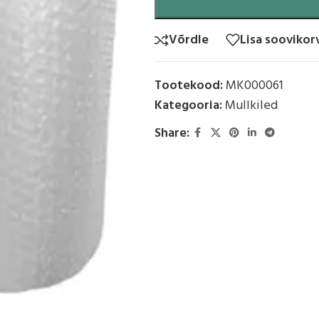
Võrdle
Lisa soovikor
Tootekood:
MK000061
Kategooria:
Mullkiled
Share: