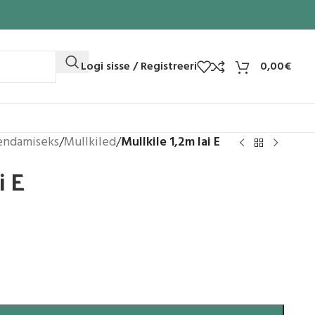
Logi sisse / Registreeri
0,00
€
endamiseks
/
Mullkiled
/
Mullkile 1,2m lai E
i E