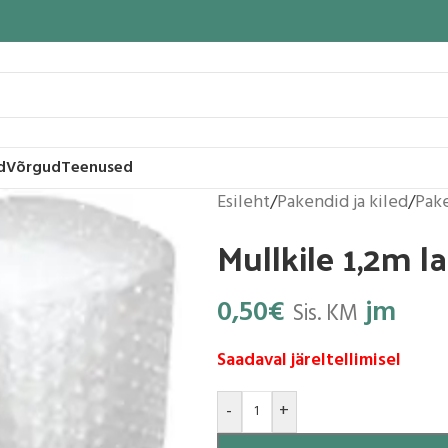
d
Võrgud
Teenused
Esileht
/
Pakendid ja kiled
/
Pak
Mullkile 1,2m la
0,50
€
jm
Sis. KM
Saadaval järeltellimisel
-
+