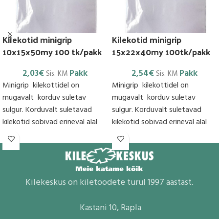
Kilekotid minigrip
Kilekotid minigrip
10x15x50my 100 tk/pakk
15x22x40my 100tk/pakk
2,03
€
Pakk
2,54
€
Pakk
Sis. KM
Sis. KM
Minigrip kilekottidel on
Minigrip kilekottidel on
mugavalt korduv suletav
mugavalt korduv suletav
sulgur. Korduvalt suletavad
sulgur. Korduvalt suletavad
kilekotid sobivad erineval alal
kilekotid sobivad erineval alal
kasutamiseks nt. reisil. Pikkus on
kasutamiseks nt. reisil. Pikkus on
antud ilma
antud ilma
Kilekeskus on kiletoodete turul 1997 aastast.
Kastani 10, Rapla