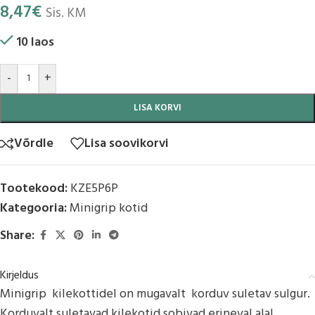
8,47
€
Sis. KM
10 laos
-
+
LISA KORVI
Võrdle
Lisa soovikorvi
Tootekood:
KZE5P6P
Kategooria:
Minigrip kotid
Share:
Kirjeldus
Minigrip kilekottidel on mugavalt korduv suletav sulgur.
Korduvalt suletavad kilekotid sobivad erineval alal