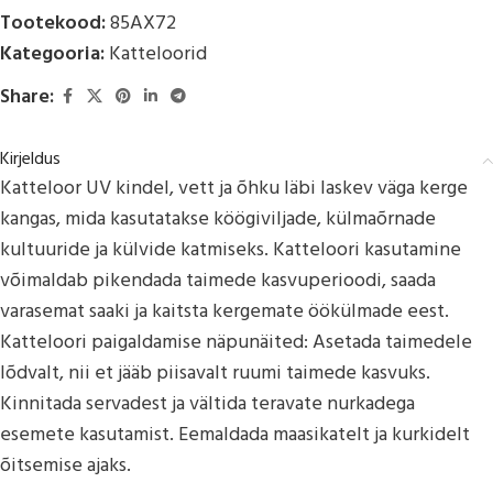
Tootekood:
85AX72
Kategooria:
Katteloorid
Share:
Kirjeldus
Katteloor UV kindel, vett ja õhku läbi laskev väga kerge
kangas, mida kasutatakse köögiviljade, külmaõrnade
kultuuride ja külvide katmiseks. Katteloori kasutamine
võimaldab pikendada taimede kasvuperioodi, saada
varasemat saaki ja kaitsta kergemate öökülmade eest.
Katteloori paigaldamise näpunäited: Asetada taimedele
lõdvalt, nii et jääb piisavalt ruumi taimede kasvuks.
Kinnitada servadest ja vältida teravate nurkadega
esemete kasutamist. Eemaldada maasikatelt ja kurkidelt
õitsemise ajaks.