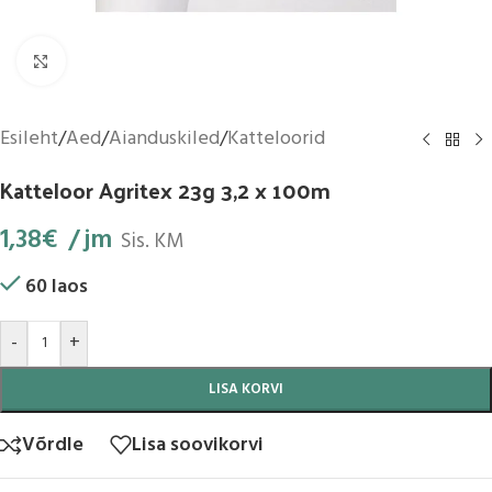
Suurenda
Esileht
/
Aed
/
Aianduskiled
/
Katteloorid
Katteloor Agritex 23g 3,2 x 100m
1,38
€
jm
Sis. KM
60 laos
-
+
LISA KORVI
Võrdle
Lisa soovikorvi