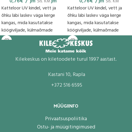
0,76
€
jm
jm
0,76
€
jm
Sis. KM
Sis. KM
Katteloor UV kindel, vett ja
Katteloor UV kindel, vett ja
õhku läbi laskev väga kerge
õhku läbi laskev väga kerge
kangas, mida kasutatakse
kangas, mida kasutatakse
köögiviljade, külmaõrnade
köögiviljade, külmaõrnade
kultuuride ja külvide katmiseks.
kultuuride ja külvide katmiseks.
Katteloori
Katteloori
Kilekeskus on kiletoodete turul 1997 aastast.
Kastani 10, Rapla
+372 516 6595
MÜÜGIINFO
Privaatsuspoliitika
Ostu- ja müügitingimused